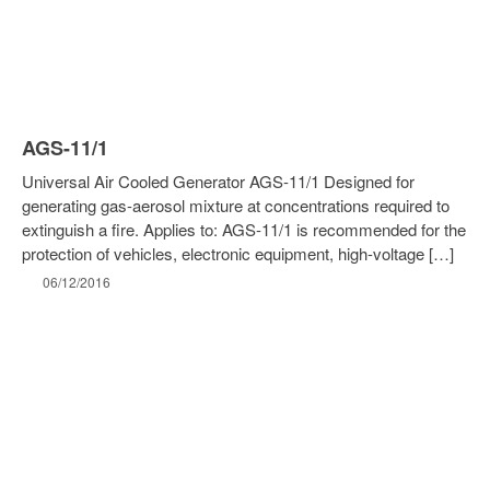
Phụ kiện
Hệ thống báo cháy Rubezh
Thiết bị báo cháy EN54
Thiết bị báo cháy R3
AGS-11/1
Thiết bị xả khí R3
Universal Air Cooled Generator AGS-11/1 Designed for
UL Fire Pump Sets
generating gas-aerosol mixture at concentrations required to
Cụm Bơm Nguyên Khối
extinguish a fire. Applies to: AGS-11/1 is recommended for the
Cụm Bơm UL/FM
protection of vehicles, electronic equipment, high-voltage […]
06/12/2016
Sơn chống cháy
HƯỚNG DẪN
Video
Bài viết
Tin tức
Ứng Dụng